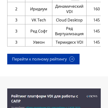
Динамический
2
Иридиум
160
VDI
3
VK Tech
Cloud Desktop
145
Ред
3
Ред Софт
145
Виртуализация
3
Увеон
Термидеск VDI
145
Перейти к полному рейтингу