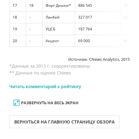
17
18
Форт Диалог*
886 545
751 994
18
-
ЛанКей
327 017
236 715
19
-
УЦСБ
187 764
-
20
-
Акцент
69 000
94 000
Источник: CNews Analytics, 2015
*Данные за 2013 г. скорректированы
** Данные по оценке CNews
Читать комментарий к рейтингу
РАЗВЕРНУТЬ НА ВЕСЬ ЭКРАН
ВЕРНУТЬСЯ НА ГЛАВНУЮ СТРАНИЦУ ОБЗОРА