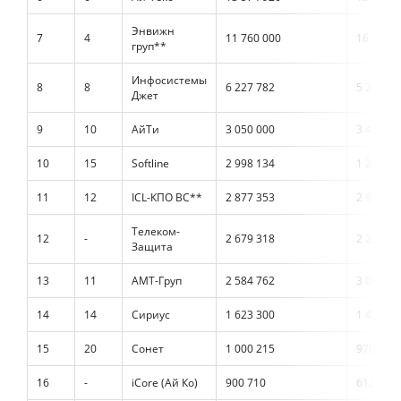
Энвижн
7
4
11 760 000
16 410 8
груп**
Инфосистемы
8
8
6 227 782
5 227 54
Джет
9
10
АйТи
3 050 000
3 455 00
10
15
Softline
2 998 134
1 257 03
11
12
ICL-КПО ВС**
2 877 353
2 925 97
Телеком-
12
-
2 679 318
2 248 05
Защита
13
11
АМТ-Груп
2 584 762
3 005 53
14
14
Сириус
1 623 300
1 485 13
15
20
Сонет
1 000 215
970 500
16
-
iCore (Ай Ко)
900 710
612 013