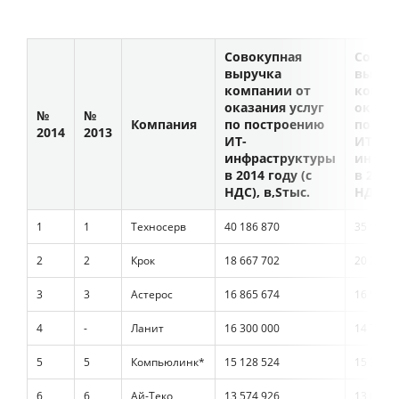
Совокупная
Совок
выручка
выруч
компании от
компа
оказания услуг
оказан
№
№
Компания
по построению
по по
2014
2013
ИТ-
ИТ-
инфраструктуры
инфра
в 2014 году (с
в 2013 
НДС),
тыс.
НДС),
1
1
Техносерв
40 186 870
35 101 2
2
2
Крок
18 667 702
20 256 5
3
3
Астерос
16 865 674
16 574 4
4
-
Ланит
16 300 000
14 760 0
5
5
Компьюлинк*
15 128 524
15 334 2
6
6
Ай-Теко
13 574 926
13 070 3