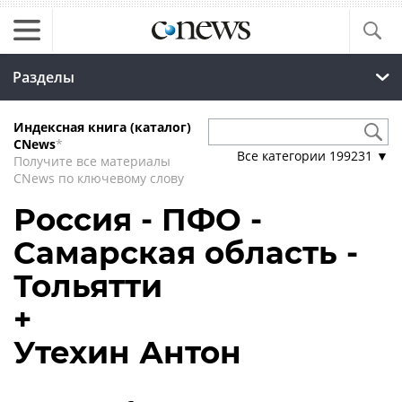
Разделы
Индексная книга (каталог)
CNews
*
Все категории
199231
▼
Получите все материалы
CNews по ключевому слову
Россия - ПФО -
Самарская область -
Тольятти
+
Утехин Антон