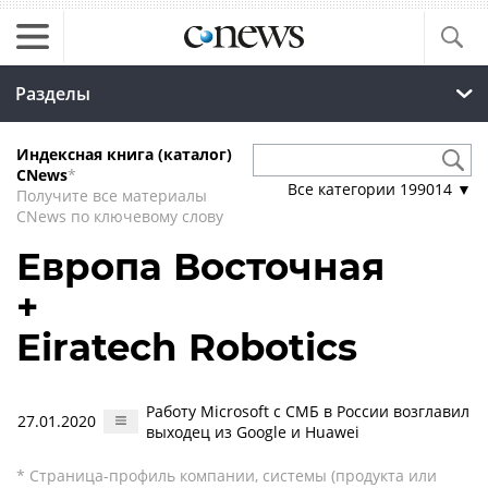
Разделы
Индексная книга (каталог)
CNews
*
Все категории
199014
▼
Получите все материалы
CNews по ключевому слову
Европа Восточная
+
Eiratech Robotics
Работу Microsoft с СМБ в России возглавил
27.01.2020
выходец из Google и Huawei
* Страница-профиль компании, системы (продукта или