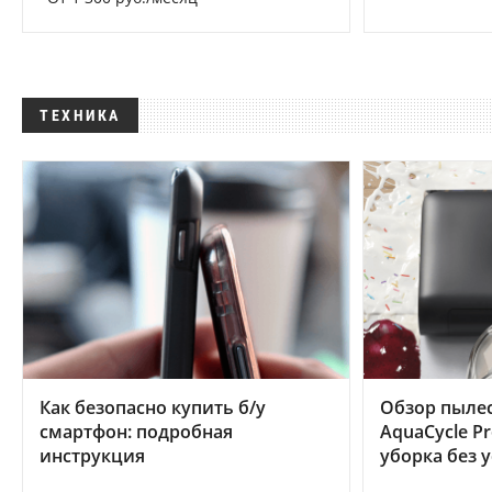
ТЕХНИКА
Как безопасно купить б/у
Обзор пылес
смартфон: подробная
AquaCycle Pr
инструкция
уборка без 