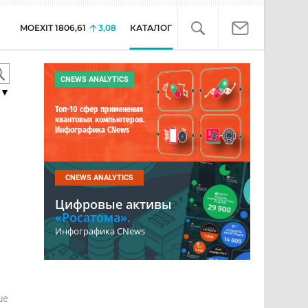
MOEXIT
1806,61
3,08
КАТАЛОГ
CNEWS ANALYTICS
▼
Топ-10 сфер применения
квантовых компьютеров.
Инфографика CNews
CNEWS ANALYTICS
Цифровые активы
«Росатома».
Инфографика CNews
е
ше