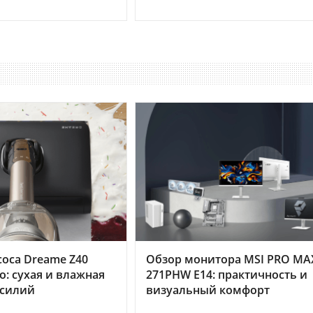
оса Dreame Z40
Обзор монитора MSI PRO MA
o: сухая и влажная
271PHW E14: практичность и
усилий
визуальный комфорт