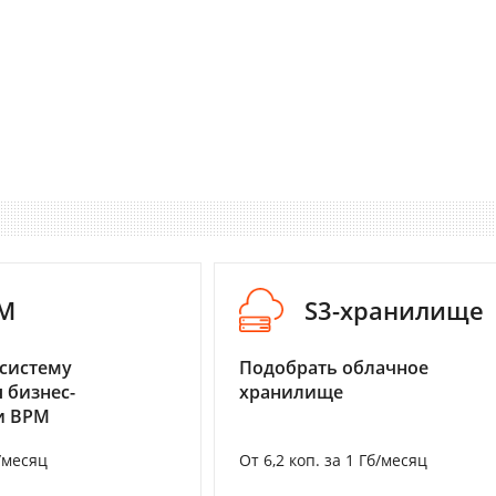
M
S3-хранилище
систему
Подобрать облачное
 бизнес-
хранилище
и BPM
/месяц
От 6,2 коп. за 1 Гб/месяц