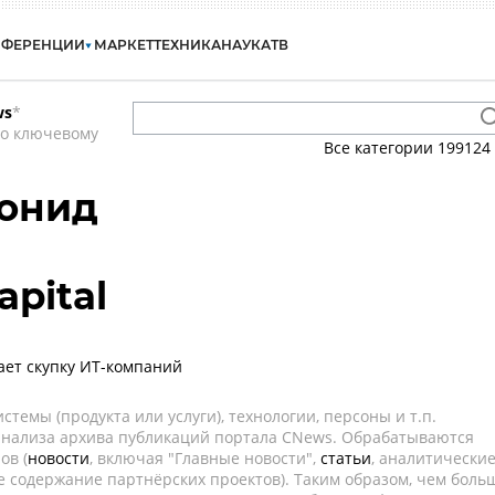
НФЕРЕНЦИИ
МАРКЕТ
ТЕХНИКА
НАУКА
ТВ
ws
*
по ключевому
Все категории
199124
онид
apital
жает скупку ИТ-компаний
темы (продукта или услуги), технологии, персоны и т.п.
 анализа архива публикаций портала CNews. Обрабатываются
ов (
новости
, включая "Главные новости",
статьи
, аналитически
е содержание партнёрских проектов). Таким образом, чем боль