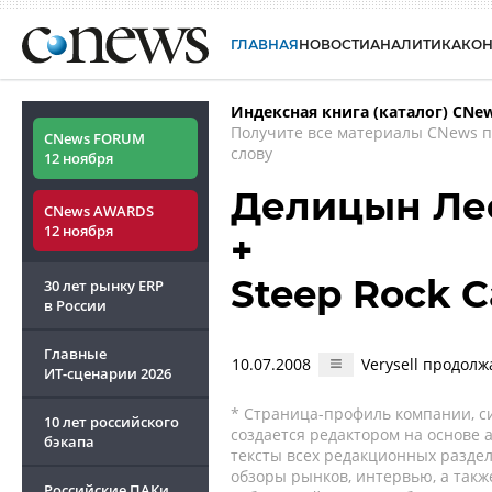
ГЛАВНАЯ
НОВОСТИ
АНАЛИТИКА
КО
Индексная книга (каталог) CNe
Получите все материалы CNews 
CNews FORUM
слову
12 ноября
Делицын Ле
CNews AWARDS
12 ноября
+
Steep Rock C
30 лет рынку ERP
в России
Главные
10.07.2008
Verysell продол
ИТ-сценарии
2026
* Страница-профиль компании, сис
10 лет российского
создается редактором на основе
бэкапа
тексты всех редакционных раздел
обзоры рынков, интервью, а такж
Российские ПАКи