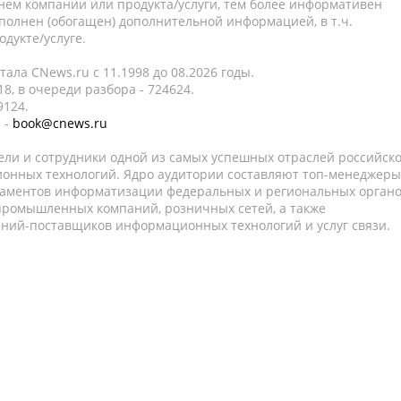
нем компании или продукта/услуги, тем более информативен
полнен (обогащен) дополнительной информацией, в т.ч.
дукте/услуге.
ала CNews.ru c 11.1998 до 08.2026 годы.
8, в очереди разбора - 724624.
9124.
 -
book@cnews.ru
ели и сотрудники одной из самых успешных отраслей российск
онных технологий. Ядро аудитории составляют топ-менеджеры
таментов информатизации федеральных и региональных орган
 промышленных компаний, розничных сетей, а также
аний-поставщиков информационных технологий и услуг связи.