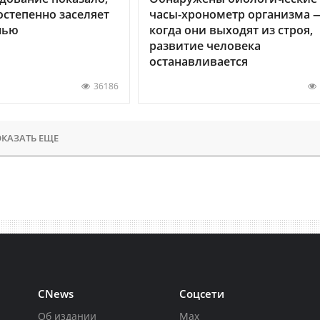
остепенно заселяет
часы-хронометр организма 
нью
когда они выходят из строя,
развитие человека
останавливается
36186
КАЗАТЬ ЕЩЕ
CNews
Соцсети
Об издании
Max