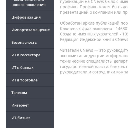
публикаций на CNews было с име
нового поколения
профиль. Профиль может быть до
презентацией о компании или про
Цифровизация
Обработан архив публикаций порт
Ключевых фраз выявлено - 146301
Импортозамещение
Создано именных указателей - 19
Редакция Индексной книги CNews
Безопасность
Читатели CNews — это руководит
ИТ в госсекторе
экономики: индустрии информаци
технические специалисты депар
государственной власти, банков,
ИТ в банках
руководители и сотрудники комп
ИТ в торговле
Телеком
Интернет
ИТ-бизнес