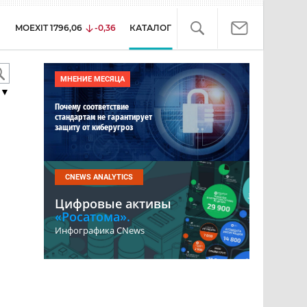
MOEXIT
1796,06
-0,36
КАТАЛОГ
МНЕНИЕ МЕСЯЦА
▼
Почему соответствие
стандартам не гарантирует
защиту от киберугроз
CNEWS ANALYTICS
Цифровые активы
«Росатома».
Инфографика CNews