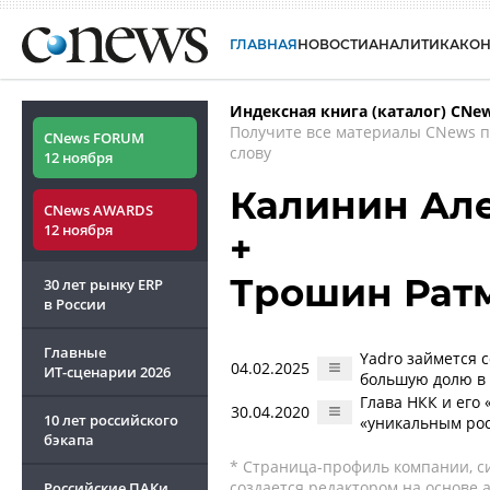
ГЛАВНАЯ
НОВОСТИ
АНАЛИТИКА
КО
Индексная книга (каталог) CNe
Получите все материалы CNews 
CNews FORUM
слову
12 ноября
Калинин Ал
CNews AWARDS
12 ноября
+
Трошин Рат
30 лет рынку ERP
в России
Главные
Yadro займется 
04.02.2025
ИТ-сценарии
2026
большую долю в 
Глава НКК и его
30.04.2020
10 лет российского
«уникальным ро
бэкапа
* Страница-профиль компании, сис
создается редактором на основе
Российские ПАКи