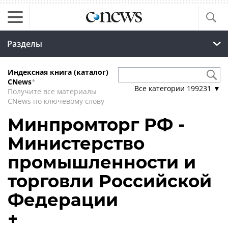
Разделы
Индексная книга (каталог)
CNews
*
Все категории
199231
▼
Получите все материалы
CNews по ключевому слову
Минпромторг РФ -
Министерство
промышленности и
торговли Российской
Федерации
+