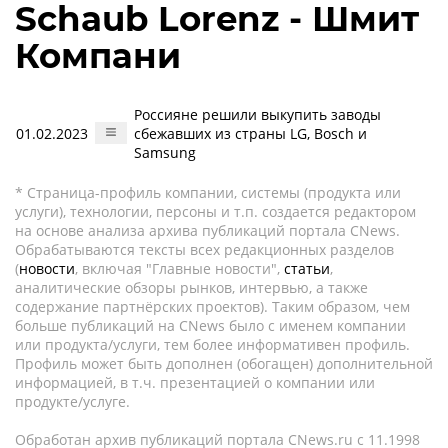
Schaub Lorenz - Шмит
Компани
Россияне решили выкупить заводы
01.02.2023
сбежавших из страны LG, Bosch и
Samsung
* Страница-профиль компании, системы (продукта или
услуги), технологии, персоны и т.п. создается редактором
на основе анализа архива публикаций портала CNews.
Обрабатываются тексты всех редакционных разделов
(
новости
, включая "Главные новости",
статьи
,
аналитические обзоры рынков, интервью, а также
содержание партнёрских проектов). Таким образом, чем
больше публикаций на CNews было с именем компании
или продукта/услуги, тем более информативен профиль.
Профиль может быть дополнен (обогащен) дополнительной
информацией, в т.ч. презентацией о компании или
продукте/услуге.
Обработан архив публикаций портала CNews.ru c 11.1998