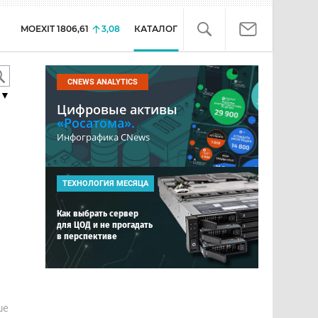
MOEXIT
1806,61
3,08
КАТАЛОГ
CNEWS ANALYTICS
▼
Цифровые активы
«Росатома».
Инфографика CNews
ТЕХНОЛОГИЯ МЕСЯЦА
Как выбрать сервер
для ЦОД и не прогадать
в перспективе
е
ше