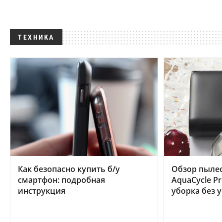
ТЕХНИКА
Как безопасно купить б/у
Обзор пылес
смартфон: подробная
AquaCycle Pr
инструкция
уборка без 