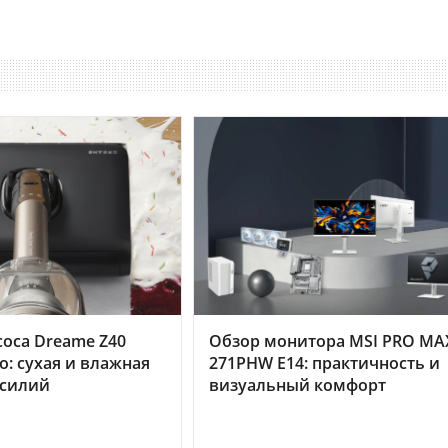
оса Dreame Z40
Обзор монитора MSI PRO MA
o: сухая и влажная
271PHW E14: практичность и
усилий
визуальный комфорт