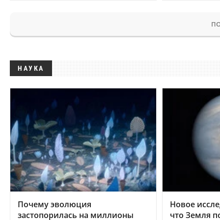
ПО
НАУКА
Почему эволюция
Новое иссле
застопорилась на миллионы
что Земля п