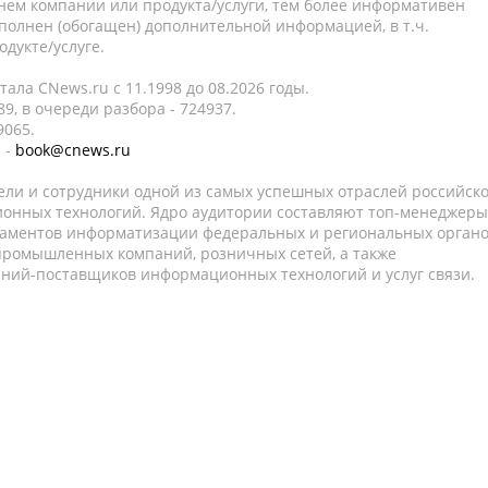
нем компании или продукта/услуги, тем более информативен
полнен (обогащен) дополнительной информацией, в т.ч.
дукте/услуге.
ала CNews.ru c 11.1998 до 08.2026 годы.
9, в очереди разбора - 724937.
9065.
 -
book@cnews.ru
ели и сотрудники одной из самых успешных отраслей российск
онных технологий. Ядро аудитории составляют топ-менеджеры
таментов информатизации федеральных и региональных орган
 промышленных компаний, розничных сетей, а также
аний-поставщиков информационных технологий и услуг связи.