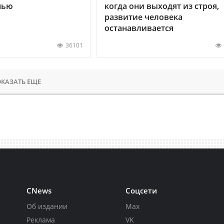
нью
когда они выходят из строя,
развитие человека
останавливается
36101
КАЗАТЬ ЕЩЕ
CNews
Соцсети
Об издании
Max
Реклама
VK