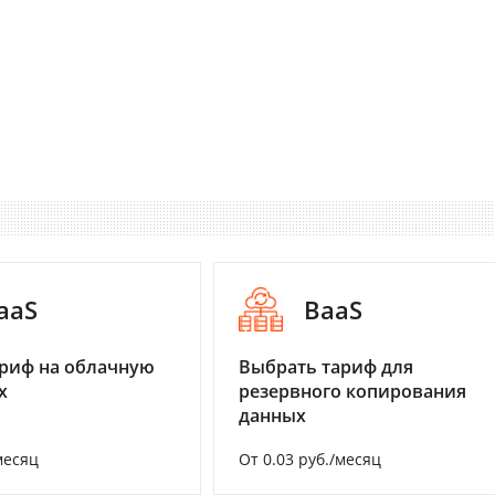
aaS
BaaS
риф на облачную
Выбрать тариф для
х
резервного копирования
данных
месяц
От 0.03 руб./месяц