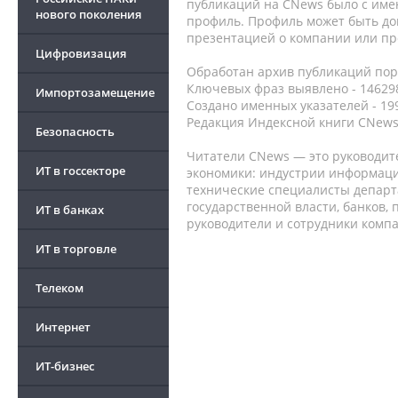
публикаций на CNews было с име
нового поколения
профиль. Профиль может быть до
презентацией о компании или про
Цифровизация
Обработан архив публикаций порт
Ключевых фраз выявлено - 146298
Импортозамещение
Создано именных указателей - 19
Редакция Индексной книги CNews
Безопасность
Читатели CNews — это руководит
ИТ в госсекторе
экономики: индустрии информаци
технические специалисты депар
государственной власти, банков,
ИТ в банках
руководители и сотрудники комп
ИТ в торговле
Телеком
Интернет
ИТ-бизнес