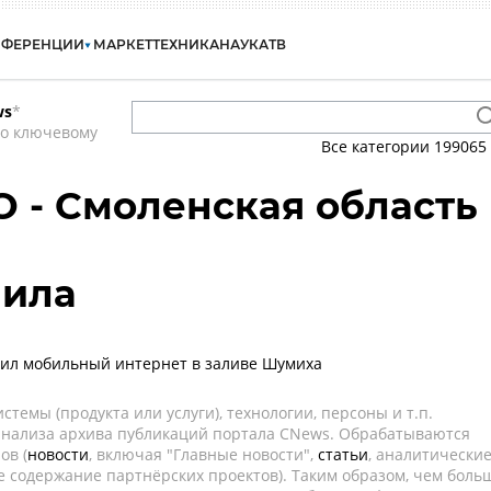
НФЕРЕНЦИИ
МАРКЕТ
ТЕХНИКА
НАУКА
ТВ
ws
*
по ключевому
Все категории
199065
О - Смоленская область
нила
рил мобильный интернет в заливе Шумиха
темы (продукта или услуги), технологии, персоны и т.п.
 анализа архива публикаций портала CNews. Обрабатываются
ов (
новости
, включая "Главные новости",
статьи
, аналитически
е содержание партнёрских проектов). Таким образом, чем боль