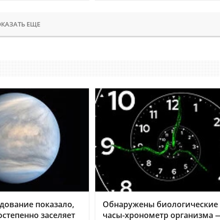
КАЗАТЬ ЕЩЕ
дование показало,
Обнаружены биологические
остепенно заселяет
часы-хронометр организма 