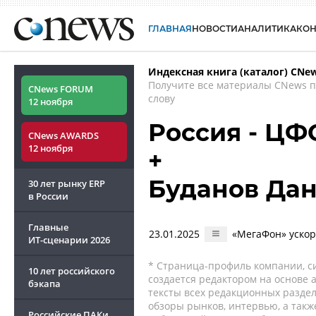
ГЛАВНАЯ
НОВОСТИ
АНАЛИТИКА
КО
Индексная книга (каталог) CNe
Получите все материалы CNews 
CNews FORUM
слову
12 ноября
Россия - ЦФ
CNews AWARDS
12 ноября
+
Буданов Да
30 лет рынку ERP
в России
Главные
23.01.2025
«МегаФон» уско
ИТ-сценарии
2026
* Страница-профиль компании, сис
10 лет российского
создается редактором на основе
бэкапа
тексты всех редакционных раздел
обзоры рынков, интервью, а такж
Российские ПАКи