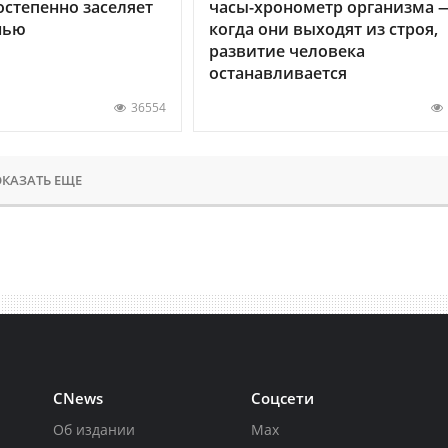
остепенно заселяет
часы-хронометр организма 
нью
когда они выходят из строя,
развитие человека
останавливается
36554
КАЗАТЬ ЕЩЕ
CNews
Соцсети
Об издании
Max