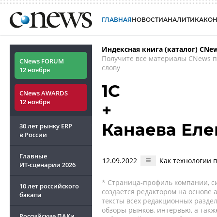
ГЛАВНАЯ
НОВОСТИ
АНАЛИТИКА
КО
Индексная книга (каталог) CNe
Получите все материалы CNews 
CNews FORUM
слову
12 ноября
1С
CNews AWARDS
12 ноября
+
Канаева Еле
30 лет рынку ERP
в России
Главные
12.09.2022
Как технологии 
ИТ-сценарии
2026
* Страница-профиль компании, сис
10 лет российского
создается редактором на основе
бэкапа
тексты всех редакционных раздел
обзоры рынков, интервью, а такж
Российские ПАКи