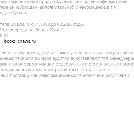
нем компании или продукта/услуги, тем более информативен
полнен (обогащен) дополнительной информацией, в т.ч.
дукте/услуге.
ала CNews.ru c 11.1998 до 08.2026 годы.
0, в очереди разбора - 724415.
9231.
 -
book@cnews.ru
ели и сотрудники одной из самых успешных отраслей российск
онных технологий. Ядро аудитории составляют топ-менеджеры
таментов информатизации федеральных и региональных орган
 промышленных компаний, розничных сетей, а также
аний-поставщиков информационных технологий и услуг связи.