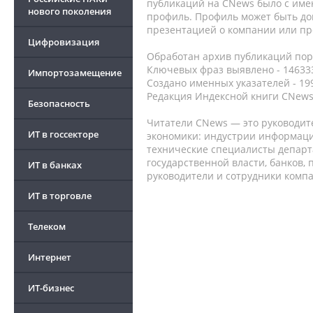
публикаций на CNews было с име
нового поколения
профиль. Профиль может быть до
презентацией о компании или про
Цифровизация
Обработан архив публикаций порт
Ключевых фраз выявлено - 146333
Импортозамещение
Создано именных указателей - 19
Редакция Индексной книги CNews
Безопасность
Читатели CNews — это руководит
ИТ в госсекторе
экономики: индустрии информаци
технические специалисты депар
государственной власти, банков,
ИТ в банках
руководители и сотрудники комп
ИТ в торговле
Телеком
Интернет
ИТ-бизнес