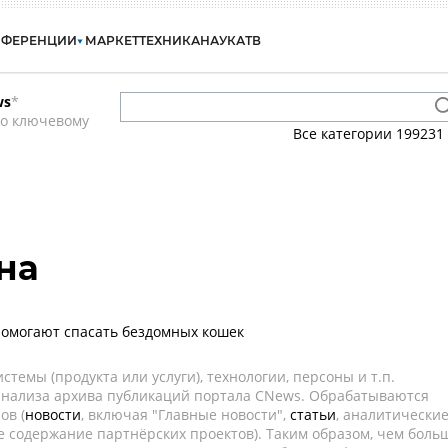
НФЕРЕНЦИИ
МАРКЕТ
ТЕХНИКА
НАУКА
ТВ
ws
*
по ключевому
Все категории
199231
на
помогают спасать бездомных кошек
темы (продукта или услуги), технологии, персоны и т.п.
 анализа архива публикаций портала CNews. Обрабатываются
ов (
новости
, включая "Главные новости",
статьи
, аналитически
е содержание партнёрских проектов). Таким образом, чем боль