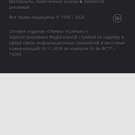
Материалы, помеченные знаком ■, являются
рекламой
Все права защищены © 1995 – 2026
Сетевое издание «CNews» («СиНьюс»)
зарегистрировано Федеральной службой по надзору в
сфере связи, информационных технологий и массовых
коммуникаций 09.11.2018 за номером Эл № ФС77 –
74283