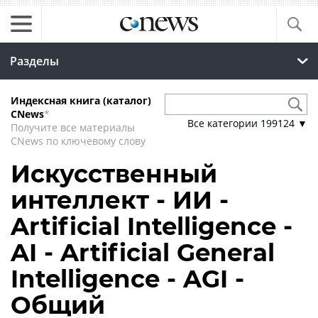
Разделы
Индексная книга (каталог)
CNews
*
Все категории
199124
▼
Получите все материалы
CNews по ключевому слову
Искусственный
интеллект - ИИ -
Artificial Intelligence -
AI - Artificial General
Intelligence - AGI -
Общий