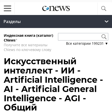
Разделы
Индексная книга (каталог)
CNews
*
Все категории
199231
▼
Получите все материалы
CNews по ключевому слову
Искусственный
интеллект - ИИ -
Artificial Intelligence -
AI - Artificial General
Intelligence - AGI -
Общий