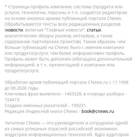
* Страница-профиль компании, системы (продукта или
услуги), технологии, персоны и т.п. создается редактором
на основе анализа архива публикаций портала CNews.
Обрабатываются тексты всех редакционных разделов
(
новости
, включая "Главные новости",
статьи
,
аналитические обзоры рынков, интервью, а также
содержание партнёрских проектов). Таким образом, чем
больше публикаций на CNews было с именем компании
или продукта/услуги, тем более информативен профиль.
Профиль может быть дополнен (обогащен) дополнительной
информацией, в т.ч. презентацией о компании или
продукте/услуге.
Обработан архив публикаций портала CNews.ru c 11.1998
до 08.2026 годы.
Ключевых фраз выявлено - 1463328, в очереди разбора -
724413.
Создано именных указателей - 199231.
Редакция Индексной книги CNews -
book@cnews.ru
Читатели CNews — это руководители и сотрудники одной
из самых успешных отраслей российской экономики:
индустрии информационных технологий. Ядро аудитории