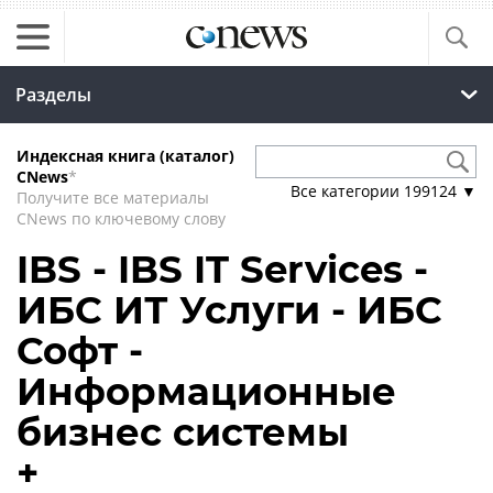
Разделы
Индексная книга (каталог)
CNews
*
Все категории
199124
▼
Получите все материалы
CNews по ключевому слову
IBS - IBS IT Services -
ИБС ИТ Услуги - ИБС
Софт -
Информационные
бизнес системы
+