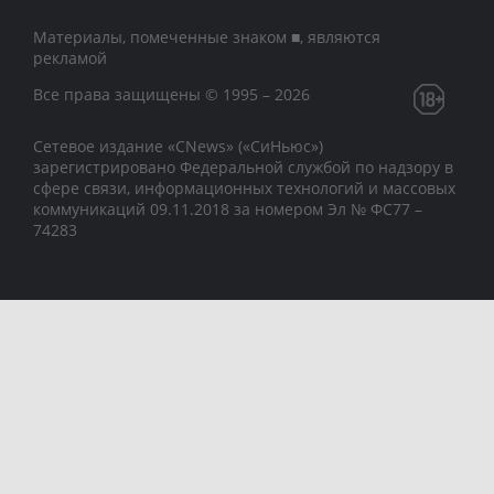
Материалы, помеченные знаком ■, являются
рекламой
Все права защищены © 1995 – 2026
Сетевое издание «CNews» («СиНьюс»)
зарегистрировано Федеральной службой по надзору в
сфере связи, информационных технологий и массовых
коммуникаций 09.11.2018 за номером Эл № ФС77 –
74283