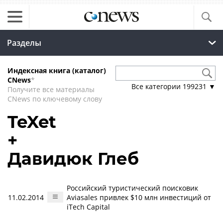
Разделы
Индексная книга (каталог)
CNews
*
Все категории
199231
▼
Получите все материалы
CNews по ключевому слову
TeXet
+
Давидюк Глеб
Российский туристический поисковик
11.02.2014
Aviasales привлек $10 млн инвестиций от
iTech Capital