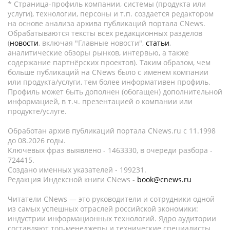
* Страница-профиль компании, системы (продукта или
услуги), технологии, персоны и т.п. создается редактором
на основе анализа архива публикаций портала CNews.
Обрабатываются тексты всех редакционных разделов
(
новости
, включая "Главные новости",
статьи
,
аналитические обзоры рынков, интервью, а также
содержание партнёрских проектов). Таким образом, чем
больше публикаций на CNews было с именем компании
или продукта/услуги, тем более информативен профиль.
Профиль может быть дополнен (обогащен) дополнительной
информацией, в т.ч. презентацией о компании или
продукте/услуге.
Обработан архив публикаций портала CNews.ru c 11.1998
до 08.2026 годы.
Ключевых фраз выявлено - 1463330, в очереди разбора -
724415.
Создано именных указателей - 199231.
Редакция Индексной книги CNews -
book@cnews.ru
Читатели CNews — это руководители и сотрудники одной
из самых успешных отраслей российской экономики:
индустрии информационных технологий. Ядро аудитории
составляют топ-менеджеры и технические специалисты