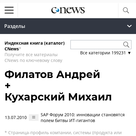
Разделы
Индексная книга (каталог)
CNews
*
Все категории
199231
▼
Получите все материалы
CNews по ключевому слову
Филатов Андрей
+
Кухарский Михаил
SAP Форум 2010: инновации становятся
13.07.2010
полем битвы ИТ-гигантов
* Страница-профиль компании, системы (продукта или