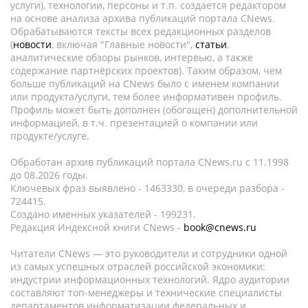
услуги), технологии, персоны и т.п. создается редактором
на основе анализа архива публикаций портала CNews.
Обрабатываются тексты всех редакционных разделов
(
новости
, включая "Главные новости",
статьи
,
аналитические обзоры рынков, интервью, а также
содержание партнёрских проектов). Таким образом, чем
больше публикаций на CNews было с именем компании
или продукта/услуги, тем более информативен профиль.
Профиль может быть дополнен (обогащен) дополнительной
информацией, в т.ч. презентацией о компании или
продукте/услуге.
Обработан архив публикаций портала CNews.ru c 11.1998
до 08.2026 годы.
Ключевых фраз выявлено - 1463330, в очереди разбора -
724415.
Создано именных указателей - 199231.
Редакция Индексной книги CNews -
book@cnews.ru
Читатели CNews — это руководители и сотрудники одной
из самых успешных отраслей российской экономики:
индустрии информационных технологий. Ядро аудитории
составляют топ-менеджеры и технические специалисты
департаментов информатизации федеральных и