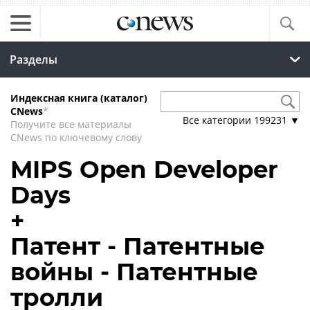
Разделы
Индексная книга (каталог)
CNews
*
Все категории
199231
▼
Получите все материалы
CNews по ключевому слову
MIPS Open Developer
Days
+
Патент - Патентные
войны - Патентные
тролли