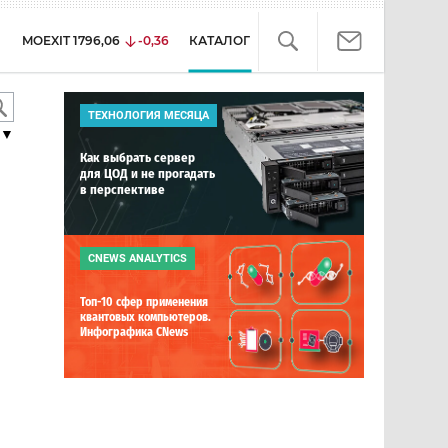
MOEXIT
1796,06
-0,36
КАТАЛОГ
ТЕХНОЛОГИЯ МЕСЯЦА
▼
Как выбрать сервер
для ЦОД и не прогадать
в перспективе
CNEWS ANALYTICS
Топ-10 сфер применения
квантовых компьютеров.
Инфографика CNews