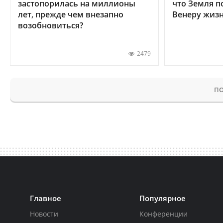
застопорилась на миллионы
что Земля п
лет, прежде чем внезапно
Венеру жиз
возобновиться?
2479
ПО
Главное
Популярное
Новости
Конференции