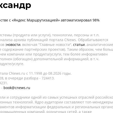
ксандр
стве с «Яндекс Маршрутизацией» автоматизировал 98%
темы (продукта или услуги), технологии, персоны и т.п.
 анализа архива публикаций портала CNews. Обрабатываются
ов (
новости
, включая "Главные новости",
статьи
, аналитически
е содержание партнёрских проектов). Таким образом, чем боль
нем компании или продукта/услуги, тем более информативен
полнен (обогащен) дополнительной информацией, в т.ч.
дукте/услуге.
ала CNews.ru c 11.1998 до 08.2026 годы.
8, в очереди разбора - 724413.
9231.
 -
book@cnews.ru
ели и сотрудники одной из самых успешных отраслей российск
онных технологий. Ядро аудитории составляют топ-менеджеры
таментов информатизации федеральных и региональных орган
 промышленных компаний, розничных сетей, а также