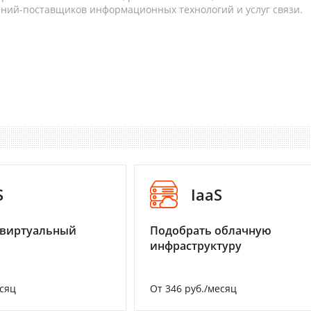
аний-поставщиков информационных технологий и услуг связи.
S
IaaS
 виртуальный
Подобрать облачную
инфраструктуру
есяц
От 346 руб./месяц