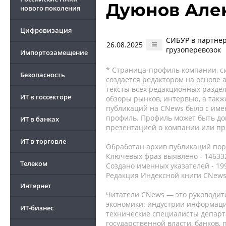
Дуюнов Але
нового поколения
Цифровизация
СИБУР в партнер
26.08.2025
грузоперевозок
Импортозамещение
* Страница-профиль компании, сис
Безопасность
создается редактором на основе
тексты всех редакционных раздел
ИТ в госсекторе
обзоры рынков, интервью, а такж
публикаций на CNews было с име
профиль. Профиль может быть до
ИТ в банках
презентацией о компании или про
ИТ в торговле
Обработан архив публикаций порт
Ключевых фраз выявлено - 146332
Телеком
Создано именных указателей - 19
Редакция Индексной книги CNews
Интернет
Читатели CNews — это руководит
экономики: индустрии информаци
ИТ-бизнес
технические специалисты депар
государственной власти, банков,