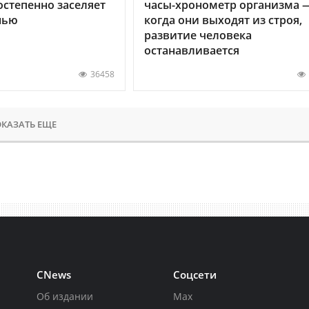
остепенно заселяет
часы-хронометр организма 
нью
когда они выходят из строя,
развитие человека
останавливается
36458
КАЗАТЬ ЕЩЕ
CNews
Соцсети
Об издании
Max