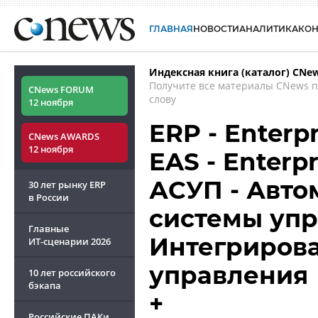
ГЛАВНАЯ
НОВОСТИ
АНАЛИТИКА
КО
Индексная книга (каталог) CNe
Получите все материалы CNews 
CNews FORUM
слову
12 ноября
ERP - Enterp
CNews AWARDS
12 ноября
EAS - Enterpr
АСУП - Авт
30 лет рынку ERP
в России
системы упр
Главные
Интегриров
ИТ-сценарии
2026
управления
10 лет российского
бэкапа
+
Российские ПАКи