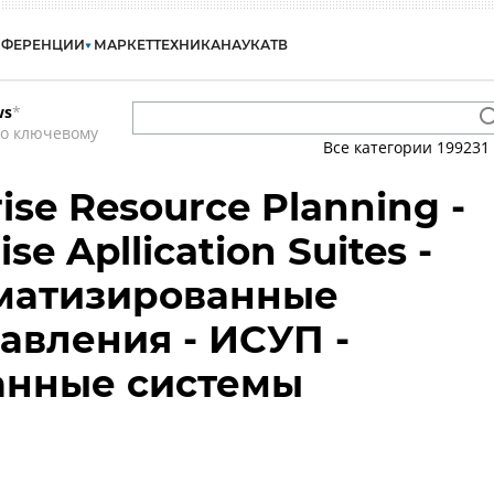
НФЕРЕНЦИИ
МАРКЕТ
ТЕХНИКА
НАУКА
ТВ
ws
*
по ключевому
Все категории
199231
rise Resource Planning -
ise Apllication Suites -
оматизированные
авления - ИСУП -
анные системы