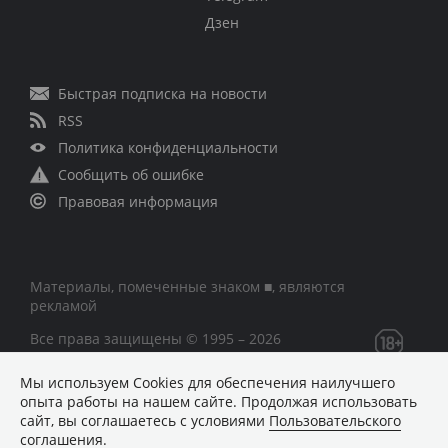
Дзен
Быстрая подписка на новости
RSS
Политика конфиденциальности
Сообщить об ошибке
Правовая информация
Материалы, помеченные знаком ■, являются
рекламой
Все права защищены © 1995 – 2026
Мы используем Сookies для обеспечения наилучшего
Сетевое издание «CNews» («СиНьюс»)
опыта работы на нашем сайте. Продолжая использовать
зарегистрировано Федеральной службой по надзору в
сайт, вы соглашаетесь с условиями
Пользовательского
сфере связи, информационных технологий и массовых
соглашения
.
коммуникаций 09.11.2018 за номером Эл № ФС77 –