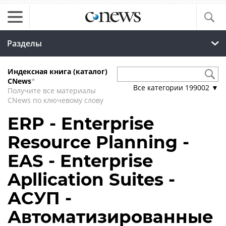
Разделы
Индексная книга (каталог)
CNews
*
Все категории
199002
▼
Получите все материалы
CNews по ключевому слову
ERP - Enterprise
Resource Planning -
EAS - Enterprise
Apllication Suites -
АСУП -
Автоматизированные