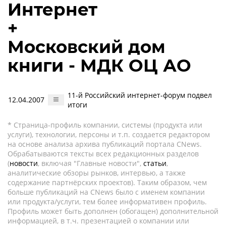
Интернет
+
Московский дом
книги - МДК ОЦ АО
11-й Российский интернет-форум подвел
12.04.2007
итоги
* Страница-профиль компании, системы (продукта или
услуги), технологии, персоны и т.п. создается редактором
на основе анализа архива публикаций портала CNews.
Обрабатываются тексты всех редакционных разделов
(
новости
, включая "Главные новости",
статьи
,
аналитические обзоры рынков, интервью, а также
содержание партнёрских проектов). Таким образом, чем
больше публикаций на CNews было с именем компании
или продукта/услуги, тем более информативен профиль.
Профиль может быть дополнен (обогащен) дополнительной
информацией, в т.ч. презентацией о компании или