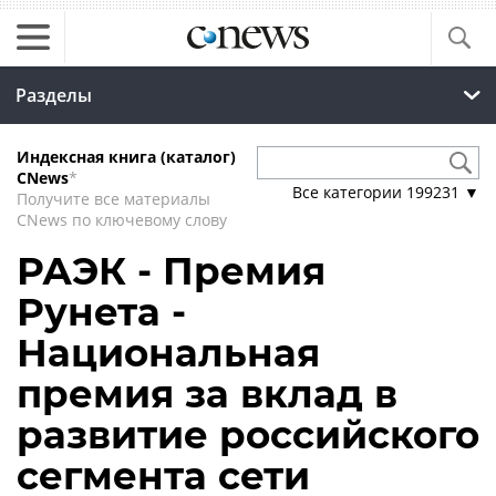
Разделы
Индексная книга (каталог)
CNews
*
Все категории
199231
▼
Получите все материалы
CNews по ключевому слову
РАЭК - Премия
Рунета -
Национальная
премия за вклад в
развитие российского
сегмента сети