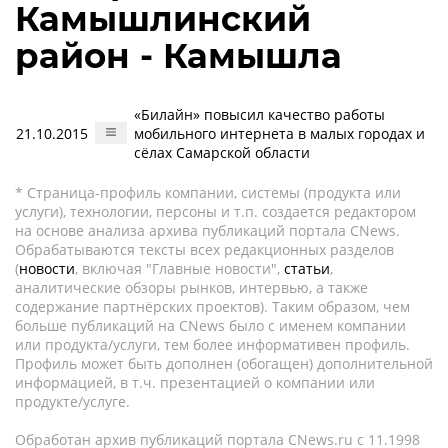
Камышлинский
район - Камышла
«Билайн» повысил качество работы
21.10.2015
мобильного интернета в малых городах и
сёлах Самарской области
* Страница-профиль компании, системы (продукта или
услуги), технологии, персоны и т.п. создается редактором
на основе анализа архива публикаций портала CNews.
Обрабатываются тексты всех редакционных разделов
(
новости
, включая "Главные новости",
статьи
,
аналитические обзоры рынков, интервью, а также
содержание партнёрских проектов). Таким образом, чем
больше публикаций на CNews было с именем компании
или продукта/услуги, тем более информативен профиль.
Профиль может быть дополнен (обогащен) дополнительной
информацией, в т.ч. презентацией о компании или
продукте/услуге.
Обработан архив публикаций портала CNews.ru c 11.1998