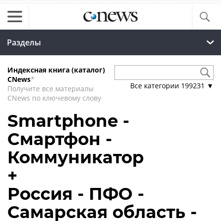
Разделы
Индексная книга (каталог)
CNews
*
Все категории
199231
▼
Получите все материалы
CNews по ключевому слову
Smartphone -
Смартфон -
Коммуникатор
+
Россия - ПФО -
Самарская область -