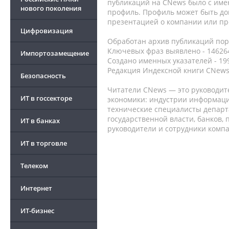
публикаций на CNews было с име
нового поколения
профиль. Профиль может быть до
презентацией о компании или про
Цифровизация
Обработан архив публикаций порт
Ключевых фраз выявлено - 146264
Импортозамещение
Создано именных указателей - 19
Редакция Индексной книги CNews
Безопасность
Читатели CNews — это руководит
ИТ в госсекторе
экономики: индустрии информаци
технические специалисты депар
государственной власти, банков,
ИТ в банках
руководители и сотрудники комп
ИТ в торговле
Телеком
Интернет
ИТ-бизнес