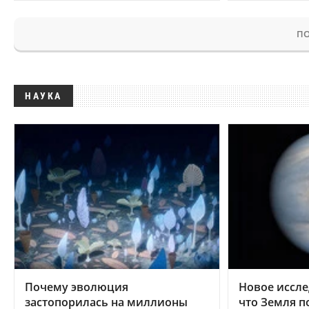
ПО
НАУКА
Почему эволюция
Новое иссле
застопорилась на миллионы
что Земля п