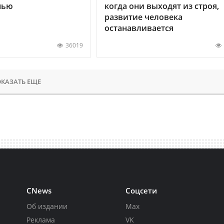
нью
когда они выходят из строя,
развитие человека
останавливается
36019
КАЗАТЬ ЕЩЕ
CNews
Соцсети
Об издании
Max
Реклама
VK