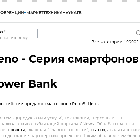
НФЕРЕНЦИИ
МАРКЕТ
ТЕХНИКА
НАУКА
ТВ
ws
*
по ключевому
Все категории
199002
no - Серия смартфонов
ower Bank
российские продажи смартфонов Reno3. Цены
темы (продукта или услуги), технологии, персоны и т.п.
 анализа архива публикаций портала CNews. Обрабатываются
ов (
новости
, включая "Главные новости",
статьи
, аналитически
е содержание партнёрских проектов). Таким образом, чем боль