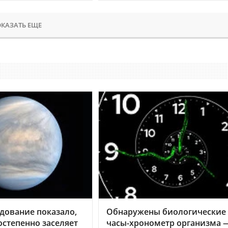
КАЗАТЬ ЕЩЕ
дование показало,
Обнаружены биологические
остепенно заселяет
часы-хронометр организма 