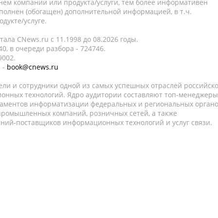
нем компании или продукта/услуги, тем более информативен
полнен (обогащен) дополнительной информацией, в т.ч.
дукте/услуге.
ала CNews.ru c 11.1998 до 08.2026 годы.
0, в очереди разбора - 724746.
9002.
 -
book@cnews.ru
ели и сотрудники одной из самых успешных отраслей российск
онных технологий. Ядро аудитории составляют топ-менеджеры
таментов информатизации федеральных и региональных орган
 промышленных компаний, розничных сетей, а также
аний-поставщиков информационных технологий и услуг связи.