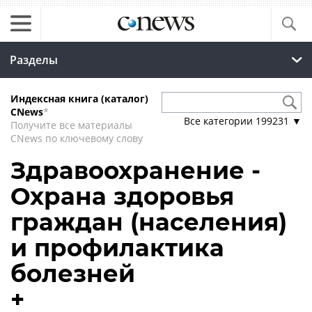
Разделы
Индексная книга (каталог)
CNews
*
Все категории
199231
▼
Получите все материалы
CNews по ключевому слову
Здравоохранение -
Охрана здоровья
граждан (населения)
и профилактика
болезней
+