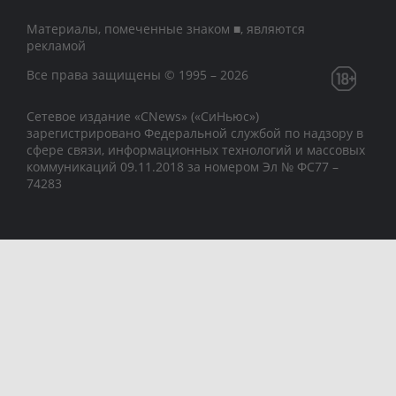
Материалы, помеченные знаком ■, являются
рекламой
Все права защищены © 1995 – 2026
Сетевое издание «CNews» («СиНьюс»)
зарегистрировано Федеральной службой по надзору в
сфере связи, информационных технологий и массовых
коммуникаций 09.11.2018 за номером Эл № ФС77 –
74283