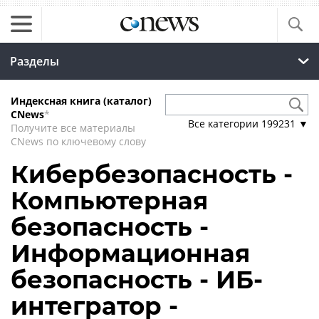
Разделы
Индексная книга (каталог)
CNews
*
Все категории
199231
▼
Получите все материалы
CNews по ключевому слову
Кибербезопасность -
Компьютерная
безопасность -
Информационная
безопасность - ИБ-
интегратор -