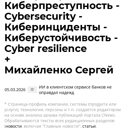
Киберпреступность -
Cybersecurity -
Киберинциденты -
Киберустойчивость -
Cyber resilience
+
Михайленко Сергей
ИИ в клиентском сервисе банков не
05.03.2026
оправдал надежд
* Страница-профиль компании, системы (продукта или
услуги), технологии, персоны и т.п. создается редактором
на основе анализа архива публикаций портала CNews.
Обрабатываются тексты всех редакционных разделов
(
новости
, включая "Главные новости",
статьи
,