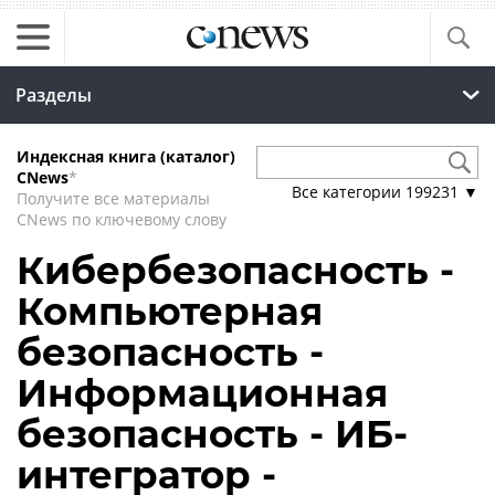
Разделы
Индексная книга (каталог)
CNews
*
Все категории
199231
▼
Получите все материалы
CNews по ключевому слову
Кибербезопасность -
Компьютерная
безопасность -
Информационная
безопасность - ИБ-
интегратор -