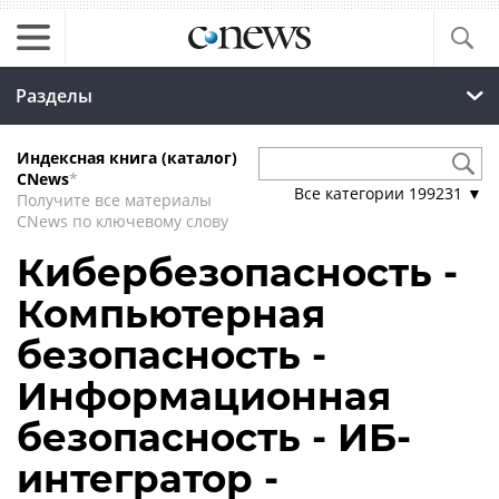
Разделы
Индексная книга (каталог)
CNews
*
Все категории
199231
▼
Получите все материалы
CNews по ключевому слову
Кибербезопасность -
Компьютерная
безопасность -
Информационная
безопасность - ИБ-
интегратор -