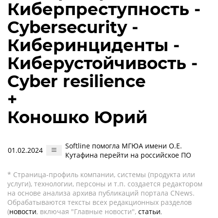
Киберпреступность -
Cybersecurity -
Киберинциденты -
Киберустойчивость -
Cyber resilience
+
Коношко Юрий
Softline помогла МГЮА имени О.Е.
01.02.2024
Кутафина перейти на российское ПО
* Страница-профиль компании, системы (продукта или
услуги), технологии, персоны и т.п. создается редактором
на основе анализа архива публикаций портала CNews.
Обрабатываются тексты всех редакционных разделов
(
новости
, включая "Главные новости",
статьи
,