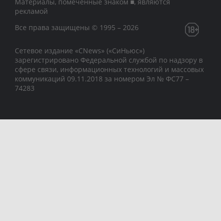
Материалы, помеченные знаком ■, являются
рекламой
Все права защищены © 1995 – 2026
Сетевое издание «CNews» («СиНьюс»)
зарегистрировано Федеральной службой по надзору в
сфере связи, информационных технологий и массовых
коммуникаций 09.11.2018 за номером Эл № ФС77 –
74283