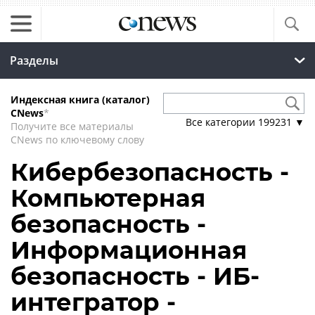
Разделы
Индексная книга (каталог)
CNews
*
Все категории
199231
▼
Получите все материалы
CNews по ключевому слову
Кибербезопасность -
Компьютерная
безопасность -
Информационная
безопасность - ИБ-
интегратор -