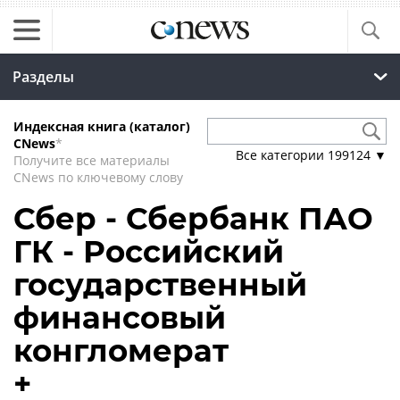
Разделы
Индексная книга (каталог)
CNews
*
Все категории
199124
▼
Получите все материалы
CNews по ключевому слову
Сбер - Сбербанк ПАО
ГК - Российский
государственный
финансовый
конгломерат
+