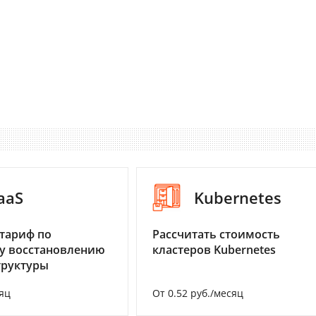
aaS
Kubernetes
тариф по
Рассчитать стоимость
у восстановлению
кластеров Kubernetes
труктуры
яц
От 0.52 руб./месяц