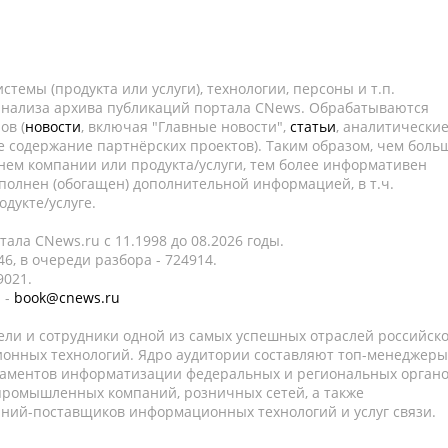
темы (продукта или услуги), технологии, персоны и т.п.
 анализа архива публикаций портала CNews. Обрабатываются
ов (
новости
, включая "Главные новости",
статьи
, аналитически
е содержание партнёрских проектов). Таким образом, чем боль
нем компании или продукта/услуги, тем более информативен
полнен (обогащен) дополнительной информацией, в т.ч.
дукте/услуге.
ала CNews.ru c 11.1998 до 08.2026 годы.
6, в очереди разбора - 724914.
9021.
 -
book@cnews.ru
ели и сотрудники одной из самых успешных отраслей российск
онных технологий. Ядро аудитории составляют топ-менеджеры
таментов информатизации федеральных и региональных орган
 промышленных компаний, розничных сетей, а также
аний-поставщиков информационных технологий и услуг связи.