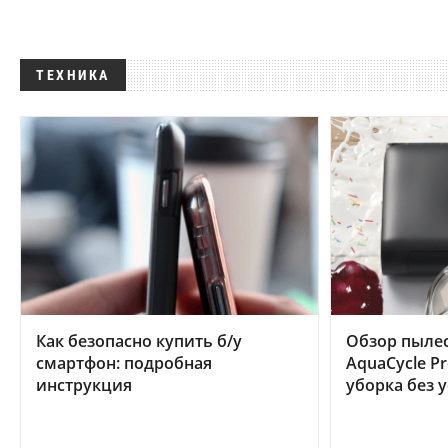
ТЕХНИКА
Как безопасно купить б/у
Обзор пылес
смартфон: подробная
AquaCycle Pr
инструкция
уборка без 