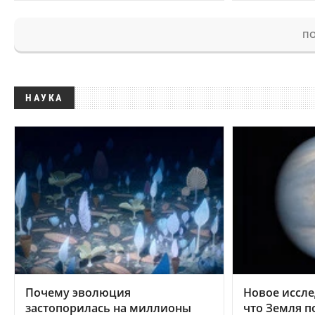
ПО
НАУКА
Почему эволюция
Новое иссле
застопорилась на миллионы
что Земля п