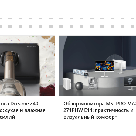
оса Dreame Z40
Обзор монитора MSI PRO MA
o: сухая и влажная
271PHW E14: практичность и
усилий
визуальный комфорт