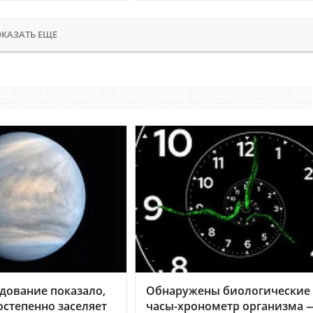
КАЗАТЬ ЕЩЕ
дование показало,
Обнаружены биологические
остепенно заселяет
часы-хронометр организма 