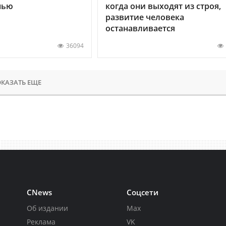
нью
когда они выходят из строя,
развитие человека
останавливается
36094
КАЗАТЬ ЕЩЕ
CNews
Соцсети
Об издании
Max
Реклама
VK