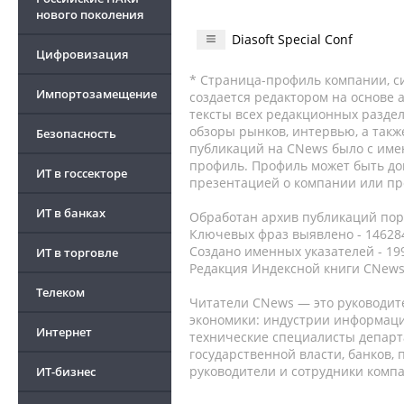
нового поколения
Diasoft Special Conf
Цифровизация
* Страница-профиль компании, сис
Импортозамещение
создается редактором на основе
тексты всех редакционных раздел
обзоры рынков, интервью, а такж
Безопасность
публикаций на CNews было с име
профиль. Профиль может быть до
ИТ в госсекторе
презентацией о компании или про
ИТ в банках
Обработан архив публикаций порт
Ключевых фраз выявлено - 146284
Создано именных указателей - 19
ИТ в торговле
Редакция Индексной книги CNews
Телеком
Читатели CNews — это руководит
экономики: индустрии информаци
Интернет
технические специалисты депар
государственной власти, банков,
руководители и сотрудники комп
ИТ-бизнес