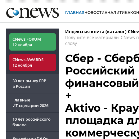
ГЛАВНАЯ
НОВОСТИ
АНАЛИТИКА
КО
Индексная книга (каталог) CNe
Получите все материалы CNews 
CNews FORUM
слову
12 ноября
Сбер - Сбер
CNews AWARDS
12 ноября
Российский
финансовый
30 лет рынку ERP
в России
+
Главные
Aktivo - Кр
ИТ-сценарии
2026
площадка дл
10 лет российского
бэкапа
коммерческ
Российские ПАКи