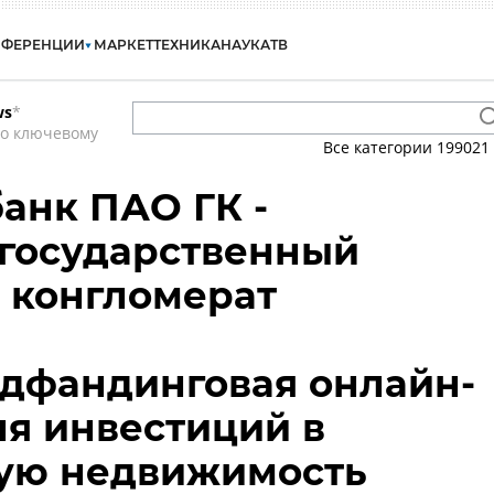
НФЕРЕНЦИИ
МАРКЕТ
ТЕХНИКА
НАУКА
ТВ
ws
*
по ключевому
Все категории
199021
банк ПАО ГК -
 государственный
 конгломерат
аудфандинговая онлайн-
я инвестиций в
ую недвижимость