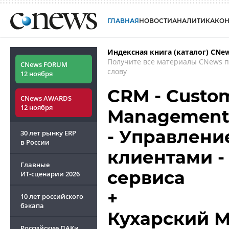
ГЛАВНАЯ
НОВОСТИ
АНАЛИТИКА
КО
Индексная книга (каталог) CNe
Получите все материалы CNews 
CNews FORUM
слову
12 ноября
CRM - Custom
CNews AWARDS
12 ноября
Management
- Управлени
30 лет рынку ERP
в России
клиентами -
Главные
сервиса
ИТ-сценарии
2026
+
10 лет российского
бэкапа
Кухарский 
Российские ПАКи