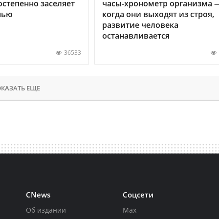
остепенно заселяет
часы-хронометр организма 
нью
когда они выходят из строя,
развитие человека
останавливается
36533
КАЗАТЬ ЕЩЕ
CNews
Соцсети
Об издании
Max