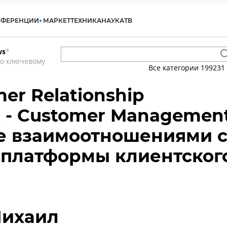
НФЕРЕНЦИИ
МАРКЕТ
ТЕХНИКА
НАУКА
ТВ
ws
*
по ключевому
Все категории
199231
er Relationship
 - Customer Managemen
е взаимоотношениями 
 платформы клиентског
Михаил