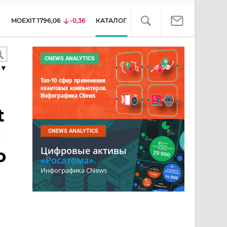
MOEXIT
1796,06
-0,36
КАТАЛОГ
CNEWS ANALYTICS
▼
Топ-10 сфер применения
квантовых компьютеров.
Инфографика CNews
t
с
CNEWS ANALYTICS
Цифровые активы
о
«Росатома».
Инфографика CNews