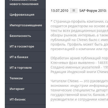
нового поколения
13.07.2010
SAP Форум 2010:
Цифровизация
* Страница-профиль компании, сис
Импортозамещение
создается редактором на основе
тексты всех редакционных раздел
обзоры рынков, интервью, а такж
Безопасность
публикаций на CNews было с име
профиль. Профиль может быть до
ИТ в госсекторе
презентацией о компании или про
ИТ в банках
Обработан архив публикаций порт
Ключевых фраз выявлено - 146333
Создано именных указателей - 19
ИТ в торговле
Редакция Индексной книги CNews
Телеком
Читатели CNews — это руководит
экономики: индустрии информаци
Интернет
технические специалисты депар
государственной власти, банков,
руководители и сотрудники комп
ИТ-бизнес