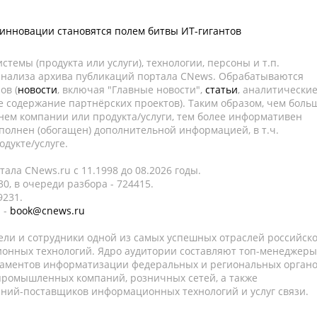
 инновации становятся полем битвы ИТ-гигантов
темы (продукта или услуги), технологии, персоны и т.п.
 анализа архива публикаций портала CNews. Обрабатываются
ов (
новости
, включая "Главные новости",
статьи
, аналитически
е содержание партнёрских проектов). Таким образом, чем боль
нем компании или продукта/услуги, тем более информативен
полнен (обогащен) дополнительной информацией, в т.ч.
дукте/услуге.
ала CNews.ru c 11.1998 до 08.2026 годы.
0, в очереди разбора - 724415.
9231.
 -
book@cnews.ru
ели и сотрудники одной из самых успешных отраслей российск
онных технологий. Ядро аудитории составляют топ-менеджеры
таментов информатизации федеральных и региональных орган
 промышленных компаний, розничных сетей, а также
аний-поставщиков информационных технологий и услуг связи.