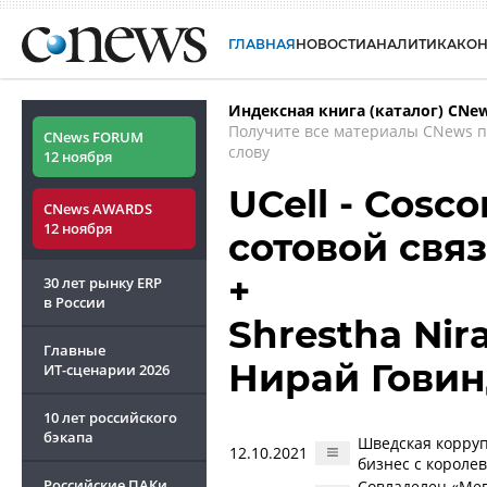
ГЛАВНАЯ
НОВОСТИ
АНАЛИТИКА
КО
Индексная книга (каталог) CNe
Получите все материалы CNews 
CNews FORUM
слову
12 ноября
UCell - Cosc
CNews AWARDS
12 ноября
сотовой свя
+
30 лет рынку ERP
в России
Shrestha Nir
Главные
Нирай Гови
ИТ-сценарии
2026
10 лет российского
бэкапа
Шведская корруп
12.10.2021
бизнес с короле
Российские ПАКи
Совладелец «Мег