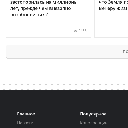
застопорилась на миллионы
что Земля п
лет, прежде чем внезапно
Венеру жиз
возобновиться?
2456
ПО
Главное
Популярное
Новости
Конференции