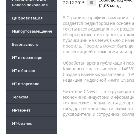
22.12.2015
нового поколения
$1,03 млрд
* Страница-профиль компании, сис
Цифровизация
создается редактором на основе
тексты всех редакционных раздел
Импортозамещение
обзоры рынков, интервью, а такж
публикаций на CNews было с име
Безопасность
профиль. Профиль может быть до
презентацией о компании или про
ИТ в госсекторе
Обработан архив публикаций порт
Ключевых фраз выявлено - 146332
ИТ в банках
Создано именных указателей - 19
Редакция Индексной книги CNews
ИТ в торговле
Читатели CNews — это руководит
Телеком
экономики: индустрии информаци
технические специалисты депар
государственной власти, банков,
Интернет
руководители и сотрудники комп
ИТ-бизнес