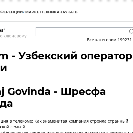
НФЕРЕНЦИИ
МАРКЕТ
ТЕХНИКА
НАУКА
ТВ
ws
*
по ключевому
Все категории
199231
om - Узбекский оператор
зи
aj Govinda - Шресфа
нда
ция в телекоме: Как знаменитая компания строила странный
вской семьей
афона» после коррупционного скандала расстался с активами 