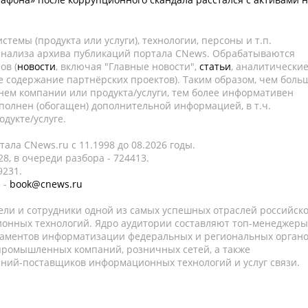
темы (продукта или услуги), технологии, персоны и т.п.
 анализа архива публикаций портала CNews. Обрабатываются
ов (
новости
, включая "Главные новости",
статьи
, аналитически
е содержание партнёрских проектов). Таким образом, чем боль
нем компании или продукта/услуги, тем более информативен
полнен (обогащен) дополнительной информацией, в т.ч.
дукте/услуге.
ала CNews.ru c 11.1998 до 08.2026 годы.
8, в очереди разбора - 724413.
9231.
 -
book@cnews.ru
ели и сотрудники одной из самых успешных отраслей российск
онных технологий. Ядро аудитории составляют топ-менеджеры
таментов информатизации федеральных и региональных орган
 промышленных компаний, розничных сетей, а также
аний-поставщиков информационных технологий и услуг связи.