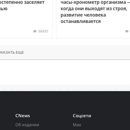
остепенно заселяет
часы-хронометр организма 
нью
когда они выходят из строя,
развитие человека
останавливается
36435
КАЗАТЬ ЕЩЕ
CNews
Соцсети
Об издании
Max