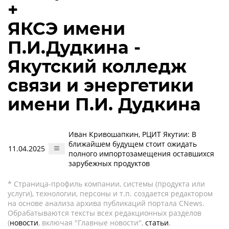
+
ЯКСЭ имени
П.И.Дудкина -
Якутский колледж
связи и энергетики
имени П.И. Дудкина
Иван Кривошапкин, РЦИТ Якутии: В
ближайшем будущем стоит ожидать
11.04.2025
полного импортозамещения оставшихся
зарубежных продуктов
* Страница-профиль компании, системы (продукта или
услуги), технологии, персоны и т.п. создается редактором
на основе анализа архива публикаций портала CNews.
Обрабатываются тексты всех редакционных разделов
(
новости
, включая "Главные новости",
статьи
,