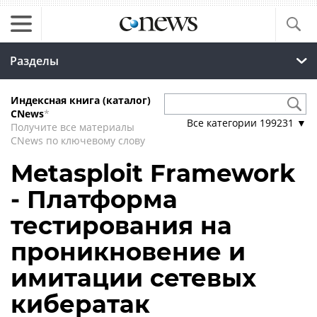
Разделы
Индексная книга (каталог)
CNews
*
Все категории
199231
▼
Получите все материалы
CNews по ключевому слову
Metasploit Framework
- Платформа
тестирования на
проникновение и
имитации сетевых
кибератак