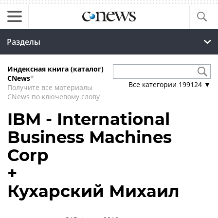
Разделы
Индексная книга (каталог)
CNews
*
Все категории
199124
▼
Получите все материалы
CNews по ключевому слову
IBM - International
Business Machines
Corp
+
Кухарский Михаил