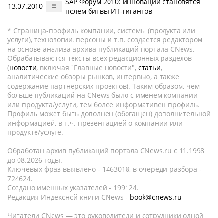
SAP Форум 2010: инновации становятся
13.07.2010
полем битвы ИТ-гигантов
* Страница-профиль компании, системы (продукта или
услуги), технологии, персоны и т.п. создается редактором
на основе анализа архива публикаций портала CNews.
Обрабатываются тексты всех редакционных разделов
(
новости
, включая "Главные новости",
статьи
,
аналитические обзоры рынков, интервью, а также
содержание партнёрских проектов). Таким образом, чем
больше публикаций на CNews было с именем компании
или продукта/услуги, тем более информативен профиль.
Профиль может быть дополнен (обогащен) дополнительной
информацией, в т.ч. презентацией о компании или
продукте/услуге.
Обработан архив публикаций портала CNews.ru c 11.1998
до 08.2026 годы.
Ключевых фраз выявлено - 1463018, в очереди разбора -
724624.
Создано именных указателей - 199124.
Редакция Индексной книги CNews -
book@cnews.ru
Читатели CNews — это руководители и сотрудники одной