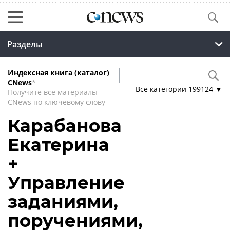
Разделы
Индексная книга (каталог)
CNews
*
Все категории
199124
▼
Получите все материалы
CNews по ключевому слову
Карабанова
Екатерина
+
Управление
заданиями,
поручениями,