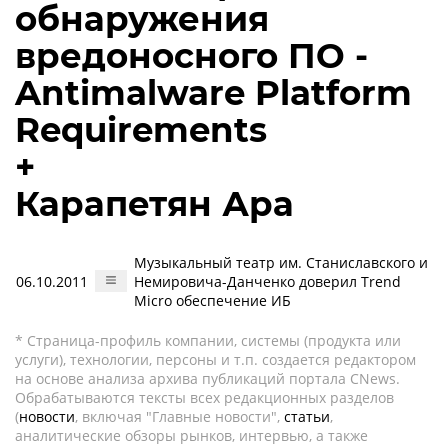
обнаружения
вредоносного ПО -
Antimalware Platform
Requirements
+
Карапетян Ара
Музыкальный театр им. Станиславского и
06.10.2011
Немировича-Данченко доверил Trend
Micro обеспечение ИБ
* Страница-профиль компании, системы (продукта или
услуги), технологии, персоны и т.п. создается редактором
на основе анализа архива публикаций портала CNews.
Обрабатываются тексты всех редакционных разделов
(
новости
, включая "Главные новости",
статьи
,
аналитические обзоры рынков, интервью, а также