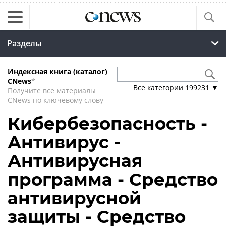
Разделы
Индексная книга (каталог)
CNews
*
Все категории
199231
▼
Получите все материалы
CNews по ключевому слову
Кибербезопасность -
Антивирус -
Антивирусная
программа - Средство
антивирусной
защиты - Средство