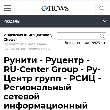
Разделы
Индексная книга (каталог)
CNews
*
Все категории
199231
▼
Получите все материалы
CNews по ключевому слову
Рунити - Руцентр -
RU-Center Group - Ру-
Центр групп - РСИЦ -
Региональный
сетевой
информационный