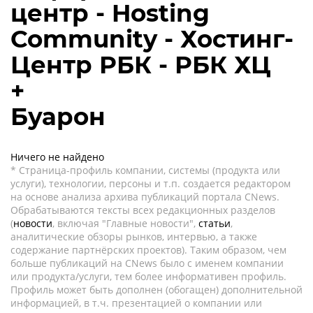
центр - Hosting
Community - Хостинг-
Центр РБК - РБК ХЦ
+
Буарон
Ничего не найдено
* Страница-профиль компании, системы (продукта или
услуги), технологии, персоны и т.п. создается редактором
на основе анализа архива публикаций портала CNews.
Обрабатываются тексты всех редакционных разделов
(
новости
, включая "Главные новости",
статьи
,
аналитические обзоры рынков, интервью, а также
содержание партнёрских проектов). Таким образом, чем
больше публикаций на CNews было с именем компании
или продукта/услуги, тем более информативен профиль.
Профиль может быть дополнен (обогащен) дополнительной
информацией, в т.ч. презентацией о компании или