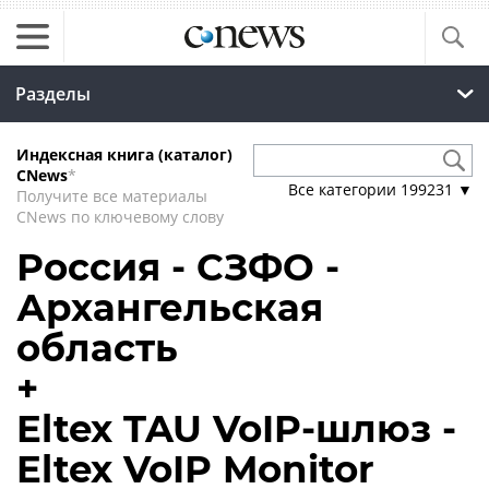
Разделы
Индексная книга (каталог)
CNews
*
Все категории
199231
▼
Получите все материалы
CNews по ключевому слову
Россия - СЗФО -
Архангельская
область
+
Eltex TAU VoIP-шлюз -
Eltex VoIP Monitor