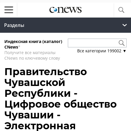
Разделы
Индексная книга (каталог)
CNews
*
Все категории
199002
▼
Получите все материалы
CNews по ключевому слову
Правительство
Чувашской
Республики -
Цифровое общество
Чувашии -
Электронная