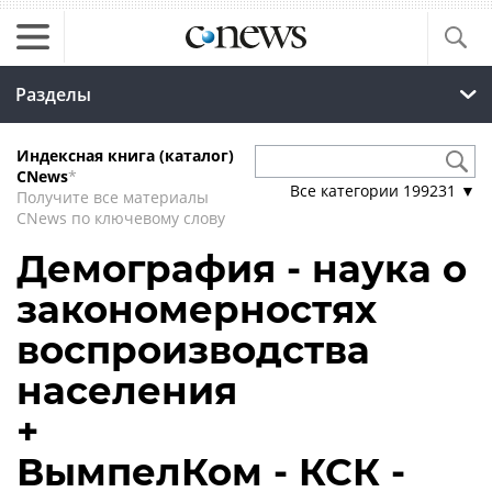
Разделы
Индексная книга (каталог)
CNews
*
Все категории
199231
▼
Получите все материалы
CNews по ключевому слову
Демография - наука о
закономерностях
воспроизводства
населения
+
ВымпелКом - КСК -