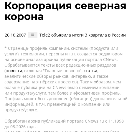
Корпорация северная
корона
26.10.2007
Tele2 объявила итоги 3 квартала в России
* Страница-профиль компании, системы (продукта или
услуги), технологии, персоны и т.п. создается редактором
на основе анализа архива публикаций портала CNews.
Обрабатываются тексты всех редакционных разделов
(
новости
, включая "Главные новости",
статьи
,
аналитические обзоры рынков, интервью, а также
содержание партнёрских проектов). Таким образом, чем
больше публикаций на CNews было с именем компании
или продукта/услуги, тем более информативен профиль.
Профиль может быть дополнен (обогащен) дополнительной
информацией, в т.ч. презентацией о компании или
продукте/услуге.
Обработан архив публикаций портала CNews.ru c 11.1998
до 08.2026 годы.