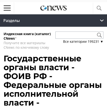
Разделы
Индексная книга (каталог)
CNews
*
Все категории
199231
▼
Получите все материалы
CNews по ключевому слову
Государственные
органы власти -
ФОИВ РФ -
Федеральные органы
исполнительной
власти -