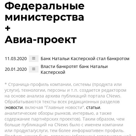
Федеральные
министерства
+
Авиа-проект
11.03.2020
Банк Натальи Касперской стал банкротом
Власти банкротят банк Натальи
20.01.2020
Касперской
* Страница-профиль компании, системы (продукта или
услуги), технологии, персоны и т.п. создается редактором
на основе анализа архива публикаций портала CNews.
Обрабатываются тексты всех редакционных разделов
(
новости
, включая "Главные новости",
статьи
,
аналитические обзоры рынков, интервью, а также
содержание партнёрских проектов). Таким образом, чем
больше публикаций на CNews было с именем компании
или продукта/услуги, тем более информативен профиль.