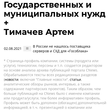
Государственных и
муниципальных нужд
+
Тимачев Артем
В России не нашлось поставщика
02.08.2021
серверов и СХД для «Гособлака»
* Страница-профиль компании, системы (продукта или
услуги), технологии, персоны и т.п. создается редактором
на основе анализа архива публикаций портала CNews.
Обрабатываются тексты всех редакционных разделов
(
новости
, включая "Главные новости",
статьи
,
аналитические обзоры рынков, интервью, а также
содержание партнёрских проектов). Таким образом, чем
больше публикаций на CNews было с именем компании
или продукта/услуги, тем более информативен профиль.
Профиль может быть дополнен (обогащен) дополнительной
информацией, в т.ч. презентацией о компании или