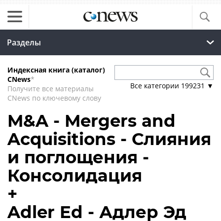
Разделы
Индексная книга (каталог)
CNews
*
Все категории
199231
▼
Получите все материалы
CNews по ключевому слову
M&A - Mergers and
Acquisitions - Слияния
и поглощения -
Консолидация
+
Adler Ed - Адлер Эд