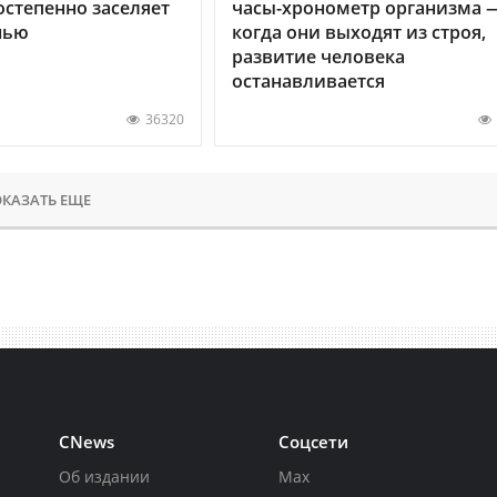
остепенно заселяет
часы-хронометр организма 
нью
когда они выходят из строя,
развитие человека
останавливается
36320
КАЗАТЬ ЕЩЕ
CNews
Соцсети
Об издании
Max