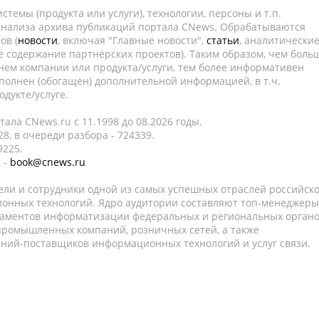
темы (продукта или услуги), технологии, персоны и т.п.
 анализа архива публикаций портала CNews. Обрабатываются
ов (
новости
, включая "Главные новости",
статьи
, аналитически
е содержание партнёрских проектов). Таким образом, чем боль
нем компании или продукта/услуги, тем более информативен
полнен (обогащен) дополнительной информацией, в т.ч.
дукте/услуге.
ала CNews.ru c 11.1998 до 08.2026 годы.
8, в очереди разбора - 724339.
9225.
 -
book@cnews.ru
ели и сотрудники одной из самых успешных отраслей российск
онных технологий. Ядро аудитории составляют топ-менеджеры
таментов информатизации федеральных и региональных орган
 промышленных компаний, розничных сетей, а также
аний-поставщиков информационных технологий и услуг связи.