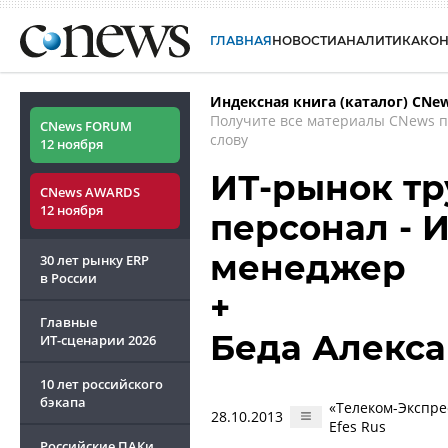
ГЛАВНАЯ
НОВОСТИ
АНАЛИТИКА
КО
Индексная книга (каталог) CNe
Получите все материалы CNews 
CNews FORUM
слову
12 ноября
ИТ-рынок тру
CNews AWARDS
12 ноября
персонал - И
менеджер
30 лет рынку ERP
в России
+
Главные
Беда Алекс
ИТ-сценарии
2026
10 лет российского
бэкапа
«Телеком-Экспре
28.10.2013
Efes Rus
Российские ПАКи