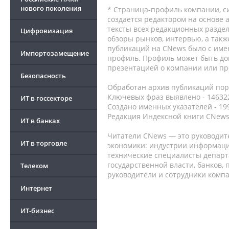
нового поколения
* Страница-профиль компании, сис
создается редактором на основе
тексты всех редакционных раздел
Цифровизация
обзоры рынков, интервью, а такж
публикаций на CNews было с име
Импортозамещение
профиль. Профиль может быть до
презентацией о компании или про
Безопасность
Обработан архив публикаций порт
Ключевых фраз выявлено - 146322
ИТ в госсекторе
Создано именных указателей - 19
Редакция Индексной книги CNews
ИТ в банках
Читатели CNews — это руководит
ИТ в торговле
экономики: индустрии информаци
технические специалисты депар
государственной власти, банков,
Телеком
руководители и сотрудники комп
Интернет
ИТ-бизнес