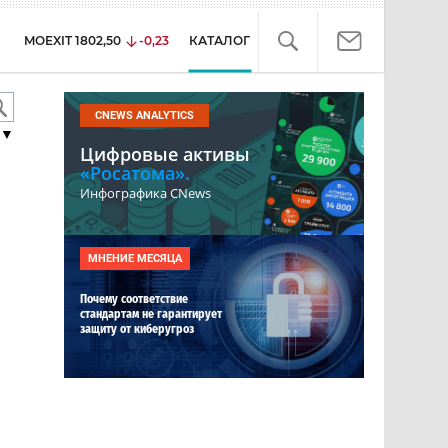
MOEXIT
1802,50
-0,23
КАТАЛОГ
CNEWS ANALYTICS
▼
Цифровые активы
«Росатома».
Инфографика CNews
МНЕНИЕ МЕСЯЦА
Почему соответствие
стандартам не гарантирует
защиту от киберугроз