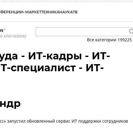
НФЕРЕНЦИИ
МАРКЕТ
ТЕХНИКА
НАУКА
ТВ
ws
*
по ключевому
Все категории
199225
да - ИТ-кадры - ИТ-
Т-специалист - ИТ-
андр
сс» запустил обновленный сервис ИТ поддержки сотрудников