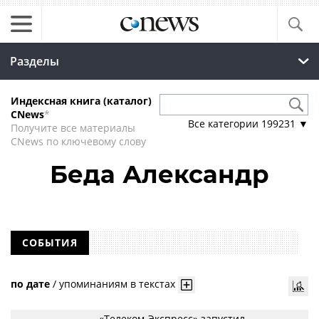
Разделы
Индексная книга (каталог)
CNews
*
Все категории
199231
▼
Получите все материалы
CNews по ключевому слову
Беда Александр
СОБЫТИЯ
по дате
/
упоминаниям в текстах
«Телеком-Экспресс» запустил