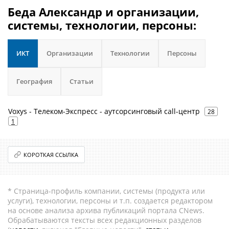
Беда Александр и организации,
системы, технологии, персоны:
ИКТ
Организации
Технологии
Персоны
География
Статьи
Voxys - Телеком-Экспресс - аутсорсинговый call-центр
28
1
КОРОТКАЯ ССЫЛКА
* Страница-профиль компании, системы (продукта или
услуги), технологии, персоны и т.п. создается редактором
на основе анализа архива публикаций портала CNews.
Обрабатываются тексты всех редакционных разделов