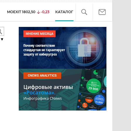
MOEXIT
1802,50
-0,23
КАТАЛОГ
МНЕНИЕ МЕСЯЦА
▼
Почему соответствие
стандартам не гарантирует
защиту от киберугроз
CNEWS ANALYTICS
Цифровые активы
«Росатома».
Инфографика CNews