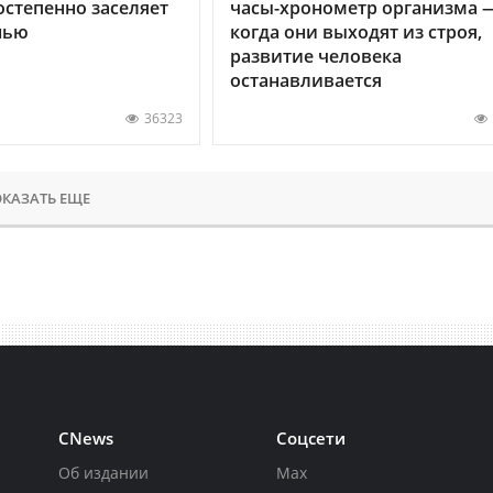
остепенно заселяет
часы-хронометр организма 
нью
когда они выходят из строя,
развитие человека
останавливается
36323
КАЗАТЬ ЕЩЕ
CNews
Соцсети
Об издании
Max