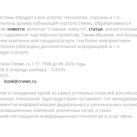
темы (продукта или услуги), технологии, персоны и т.п.
 анализа архива публикаций портала CNews. Обрабатываются
ов (
новости
, включая "Главные новости",
статьи
, аналитически
е содержание партнёрских проектов). Таким образом, чем боль
нем компании или продукта/услуги, тем более информативен
полнен (обогащен) дополнительной информацией, в т.ч.
дукте/услуге.
ала CNews.ru c 11.1998 до 08.2026 годы.
8, в очереди разбора - 724339.
9225.
 -
book@cnews.ru
ели и сотрудники одной из самых успешных отраслей российск
онных технологий. Ядро аудитории составляют топ-менеджеры
таментов информатизации федеральных и региональных орган
 промышленных компаний, розничных сетей, а также
аний-поставщиков информационных технологий и услуг связи.