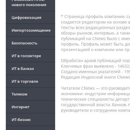
нового поколения
* Страница-профиль компании, сис
Цифровизация
создается редактором на основе
тексты всех редакционных раздел
Импортозамещение
обзоры рынков, интервью, а такж
публикаций на CNews было с име
Безопасность
профиль. Профиль может быть до
презентацией о компании или про
ИТ в госсекторе
Обработан архив публикаций порт
Ключевых фраз выявлено - 146322
ИТ в банках
Создано именных указателей - 19
Редакция Индексной книги CNews
ИТ в торговле
Читатели CNews — это руководит
экономики: индустрии информаци
Телеком
технические специалисты депар
государственной власти, банков,
Интернет
руководители и сотрудники комп
ИТ-бизнес