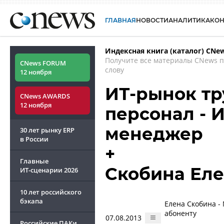
ГЛАВНАЯ
НОВОСТИ
АНАЛИТИКА
КО
Индексная книга (каталог) CNe
Получите все материалы CNews 
CNews FORUM
слову
12 ноября
ИТ-рынок тру
CNews AWARDS
12 ноября
персонал - И
менеджер
30 лет рынку ERP
в России
+
Главные
Скобина Ел
ИТ-сценарии
2026
10 лет российского
бэкапа
Елена Скобина -
абоненту
07.08.2013
Российские ПАКи