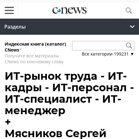
Разделы
Индексная книга (каталог)
CNews
*
Все категории
199231
▼
Получите все материалы
CNews по ключевому слову
ИТ-рынок труда - ИТ-
кадры - ИТ-персонал -
ИТ-специалист - ИТ-
менеджер
+
Мясников Сергей