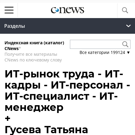
Разделы
Индексная книга (каталог)
CNews
*
Все категории
199124
▼
Получите все материалы
CNews по ключевому слову
ИТ-рынок труда - ИТ-
кадры - ИТ-персонал -
ИТ-специалист - ИТ-
менеджер
+
Гусева Татьяна