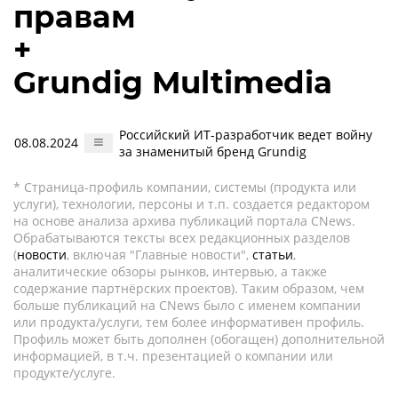
правам
+
Grundig Multimedia
Российский ИТ-разработчик ведет войну
08.08.2024
за знаменитый бренд Grundig
* Страница-профиль компании, системы (продукта или
услуги), технологии, персоны и т.п. создается редактором
на основе анализа архива публикаций портала CNews.
Обрабатываются тексты всех редакционных разделов
(
новости
, включая "Главные новости",
статьи
,
аналитические обзоры рынков, интервью, а также
содержание партнёрских проектов). Таким образом, чем
больше публикаций на CNews было с именем компании
или продукта/услуги, тем более информативен профиль.
Профиль может быть дополнен (обогащен) дополнительной
информацией, в т.ч. презентацией о компании или
продукте/услуге.