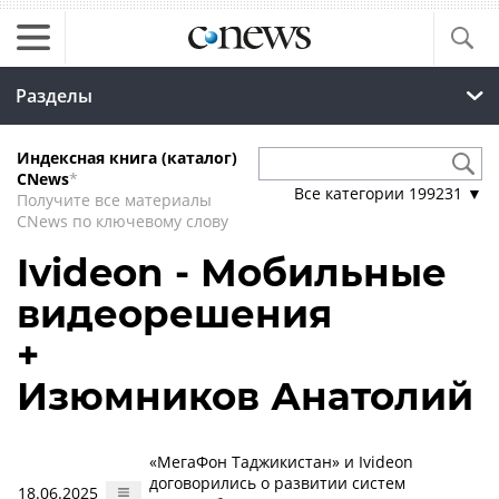
Разделы
Индексная книга (каталог)
CNews
*
Все категории
199231
▼
Получите все материалы
CNews по ключевому слову
Ivideon - Мобильные
видеорешения
+
Изюмников Анатолий
«МегаФон Таджикистан» и Ivideon
договорились о развитии систем
18.06.2025