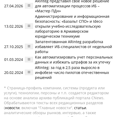
ARinteg представил свое новое решение
27.04.2026
для автоматизации процессов ИБ –
«Мастер ПДн»
Администрирование и информационная
безопасность: «Базальт СПО» и Ideco
13.02.2026
открыли учебно-исследовательскую
лабораторию в Армавирском
юридическом техникуме
Запатентованная ARinteg разработка
27.10.2025
избавляет ИБ-специалистов от недельной
работы
Как автоматизировать учет персональных
01.03.2024
данных и избежать штрафов за их утечку
ARinteg: за год в 2,5 раза выросло в
20.02.2024
инфобезе число пилотов отечественных
решений
* Страница-профиль компании, системы (продукта или
услуги), технологии, персоны и т.п. создается редактором
на основе анализа архива публикаций портала CNews.
Обрабатываются тексты всех редакционных разделов
(
новости
, включая "Главные новости",
статьи
,
аналитические обзоры рынков, интервью, а также