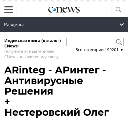
Разделы
Индексная книга (каталог)
CNews
*
Все категории
199201
▼
Получите все материалы
CNews по ключевому слову
ARinteg - АРинтег -
Антивирусные
Решения
+
Нестеровский Олег